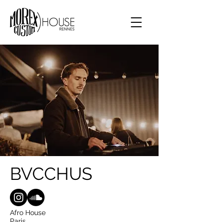
BVCCHUS
Afro House ​
Paris