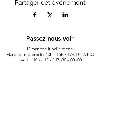
Partager cet événement
Passez nous voir
Dimanche lundi : fermé
Mardi et mercredi : 10h - 15h / 17h30 - 23h00
Jeudi : 10h - 15h / 17h30 - 00h00
Vendredi : 10h - 00h00
Samedi 10h - 01h00
11 rue du lieutenant colonel dubois
35132 - vezin le coquet
lauriane.morexcustom@gmail.com
02.99.98.98.84
Politique de confidentialité
Artis
tes
Contest