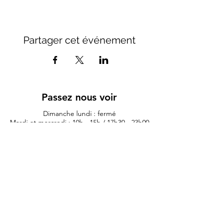
Partager cet événement
Passez nous voir
Dimanche lundi : fermé
Mardi et mercredi : 10h - 15h / 17h30 - 23h00
Jeudi : 10h - 15h / 17h30 - 00h00
Vendredi : 10h - 00h00
Samedi 10h - 01h00
11 rue du lieutenant colonel dubois
35132 - vezin le coquet
lauriane.morexcustom@gmail.com
02.99.98.98.84
Politique de confidentialité
Artis
tes