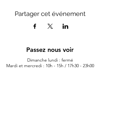
Partager cet événement
Passez nous voir
Dimanche lundi : fermé
Mardi et mercredi : 10h - 15h / 17h30 - 23h00
Jeudi : 10h - 15h / 17h30 - 00h00
Vendredi : 10h - 00h00
Samedi 10h - 01h00
11 rue du lieutenant colonel dubois
35132 - vezin le coquet
lauriane.morexcustom@gmail.com
02.99.98.98.84
Politique de confidentialité
Artis
tes
Contest