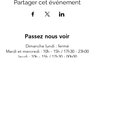
Partager cet événement
Passez nous voir
Dimanche lundi : fermé
Mardi et mercredi : 10h - 15h / 17h30 - 23h00
Jeudi : 10h - 15h / 17h30 - 00h00
Vendredi : 10h - 00h00
Samedi 10h - 01h00
11 rue du lieutenant colonel dubois
35132 - vezin le coquet
lauriane.morexcustom@gmail.com
02.99.98.98.84
Politique de confidentialité
Artis
tes
Contest