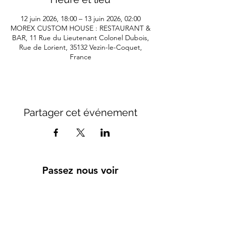
12 juin 2026, 18:00 – 13 juin 2026, 02:00
MOREX CUSTOM HOUSE : RESTAURANT &
BAR, 11 Rue du Lieutenant Colonel Dubois,
Rue de Lorient, 35132 Vezin-le-Coquet,
France
Partager cet événement
Passez nous voir
Dimanche lundi : fermé
Mardi et mercredi : 10h - 15h / 17h30 - 23h00
Jeudi : 10h - 15h / 17h30 - 00h00
Vendredi : 10h - 00h00
Samedi 10h - 01h00