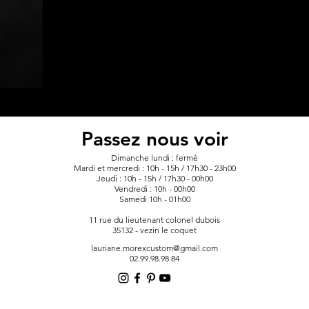
Passez nous voir
Dimanche lundi : fermé
Mardi et mercredi : 10h - 15h / 17h30 - 23h00
Jeudi : 10h - 15h / 17h30 - 00h00
Vendredi : 10h - 00h00
Samedi 10h - 01h00
11 rue du lieutenant colonel dubois
35132 - vezin le coquet
lauriane.morexcustom@gmail.com
02.99.98.98.84