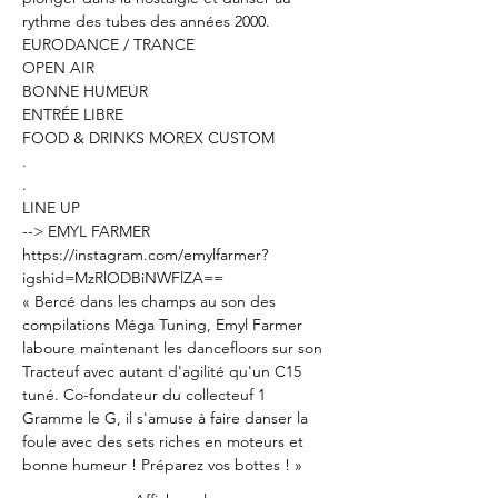
rythme des tubes des années 2000.
EURODANCE / TRANCE

OPEN AIR

BONNE HUMEUR

ENTRÉE LIBRE

FOOD & DRINKS MOREX CUSTOM
.

.

LINE UP
https://instagram.com/emylfarmer?
igshid=MzRlODBiNWFlZA==
« Bercé dans les champs au son des 
compilations Méga Tuning, Emyl Farmer 
laboure maintenant les dancefloors sur son 
Tracteuf avec autant d'agilité qu'un C15 
tuné. Co-fondateur du collecteuf 1 
Gramme le G, il s'amuse à faire danser la 
foule avec des sets riches en moteurs et 
bonne humeur ! Préparez vos bottes ! »