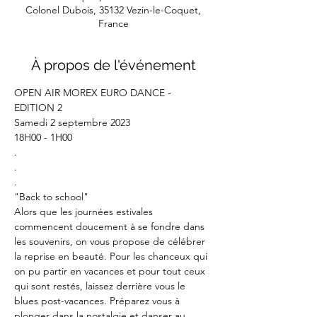
Colonel Dubois, 35132 Vezin-le-Coquet,
France
À propos de l'événement
OPEN AIR MOREX EURO DANCE - 
EDITION 2

Samedi 2 septembre 2023

18H00 - 1H00

.

.

.

"Back to school"
Alors que les journées estivales 
commencent doucement à se fondre dans 
les souvenirs, on vous propose de célébrer 
la reprise en beauté. Pour les chanceux qui 
on pu partir en vacances et pour tout ceux 
qui sont restés, laissez derrière vous le 
blues post-vacances. Préparez vous à 
plonger dans la nostalgie et danser au 