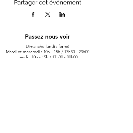
Partager cet événement
Passez nous voir
Dimanche lundi : fermé
Mardi et mercredi : 10h - 15h / 17h30 - 23h00
Jeudi : 10h - 15h / 17h30 - 00h00
Vendredi : 10h - 00h00
Samedi 10h - 01h00
11 rue du lieutenant colonel dubois
35132 - vezin le coquet
lauriane.morexcustom@gmail.com
02.99.98.98.84
Politique de confidentialité
Artis
tes
Contest