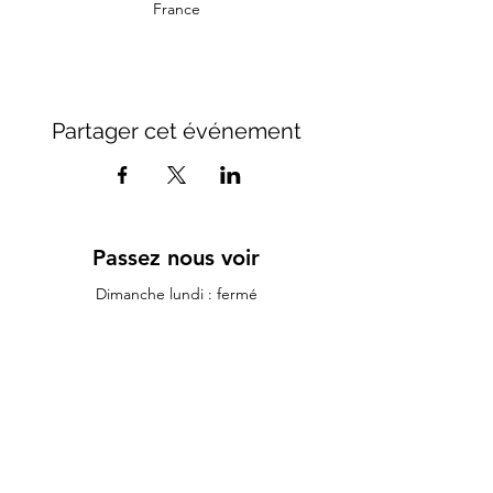
France
Partager cet événement
Passez nous voir
Dimanche lundi : fermé
Mardi et mercredi : 10h - 15h / 17h30 - 23h00
Jeudi : 10h - 15h / 17h30 - 00h00
Vendredi : 10h - 00h00
Samedi 10h - 01h00
11 rue du lieutenant colonel dubois
35132 - vezin le coquet
lauriane.morexcustom@gmail.com
02.99.98.98.84