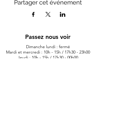
Partager cet événement
Passez nous voir
Dimanche lundi : fermé
Mardi et mercredi : 10h - 15h / 17h30 - 23h00
Jeudi : 10h - 15h / 17h30 - 00h00
Vendredi : 10h - 00h00
Samedi 10h - 01h00
11 rue du lieutenant colonel dubois
35132 - vezin le coquet
lauriane.morexcustom@gmail.com
02.99.98.98.84
Politique de confidentialité
Artis
tes
Contest