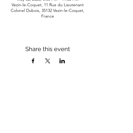
Vezin-le-Coquet, 11 Rue du Lieutenant
Colonel Dubois, 35132 Vezin-le-Coquet,
France
Share this event
Come see us
Tuesday 10 a.m. - 11 p.m.
Wednesday to Saturday 10 a.m. - 12 a.m.
Sunday 11 a.m. - 4 p.m.
11 rue du lieutenant colonel dubois
35132 - vezin le coquet
contact@morexcustom.com
02.99.98.98.84