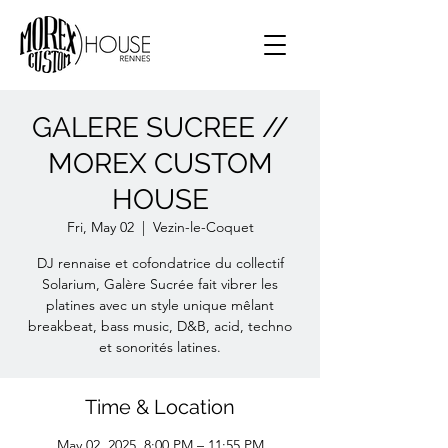
GALERE SUCREE //
MOREX CUSTOM
HOUSE
Fri, May 02
  |  
Vezin-le-Coquet
DJ rennaise et cofondatrice du collectif
Solarium, Galère Sucrée fait vibrer les
platines avec un style unique mêlant
breakbeat, bass music, D&B, acid, techno
et sonorités latines.
Time & Location
May 02, 2025, 8:00 PM – 11:55 PM